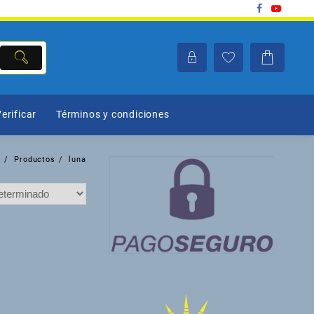
erificar
Términos y condiciones
o
Productos
luna