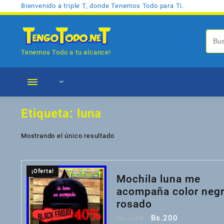
Saltar
Bienvenido a triple T, donde Tenemos Todo para Ti.
al
contenido
Tenemos Todo a tu alcance!
Etiqueta:
luna
Mostrando el único resultado
¡Oferta!
Mochila luna me
acompaña color negr
rosado
El
El
Bs.
334
Bs.
200