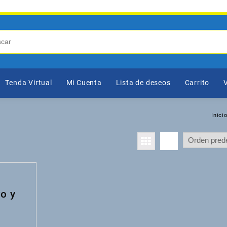
Tenda Virtual
Mi Cuenta
Lista de deseos
Carrito
V
Inici
o y