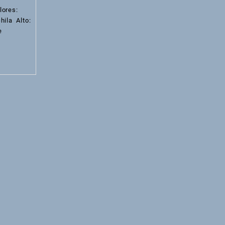
lores:
hila Alto:
e