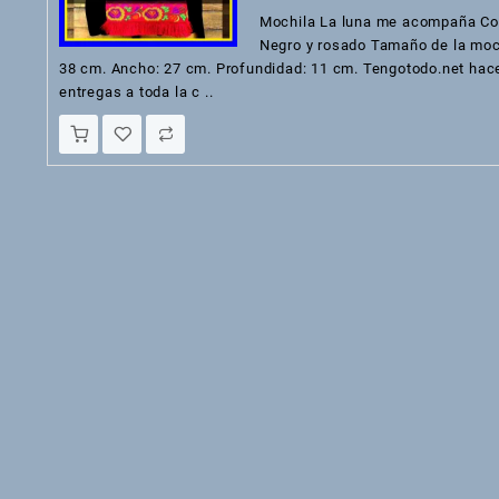
precio
precio
Mochila La luna me acompaña Co
original
actual
Negro y rosado Tamaño de la moc
era:
es:
38 cm. Ancho: 27 cm. Profundidad: 11 cm. Tengotodo.net hac
Bs.334.
Bs.200.
entregas a toda la c ..