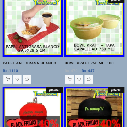
Bs.254.
Bs.152.
PAPEL ANTIGRASA BLANCO
BOWL KRAFT 750 ML. 100
29,5X28,5CM 1000 UNIDADES
UNIDADES
El
El
Bs.
1110
Bs.
470
Bs.
447
precio
precio
original
actual
era:
es:
¡Oferta!
¡Oferta!
Bs.470.
Bs.447.