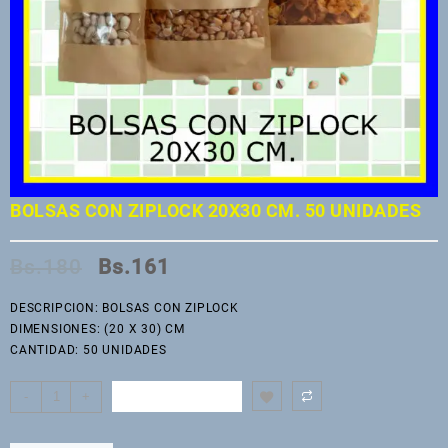
BOLSAS CON ZIPLOCK 20X30 CM. 50 UNIDADES
El
El
Bs.
180
Bs.
161
precio
precio
original
actual
DESCRIPCION: BOLSAS CON ZIPLOCK
era:
es:
DIMENSIONES: (20 X 30) CM
Bs.180.
Bs.161.
CANTIDAD: 50 UNIDADES
AÑADIR AL
BOLSAS
-
+
CARRITO
CON
ZIPLOCK