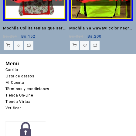
Mochila Collita tenias que ser
Mochila Ya waway! color negro
color rojo y blanco
y verde fosforecente
El
El
El
El
Bs.
254
Bs.
152
Bs.
334
Bs.
200
precio
precio
precio
precio
original
actual
original
actual
era:
es:
era:
es:
Bs.254.
Bs.152.
Bs.334.
Bs.200.
Menú
Carrito
Lista de deseos
Mi Cuenta
Términos y condiciones
Tienda On-Line
Tienda Virtual
Verificar