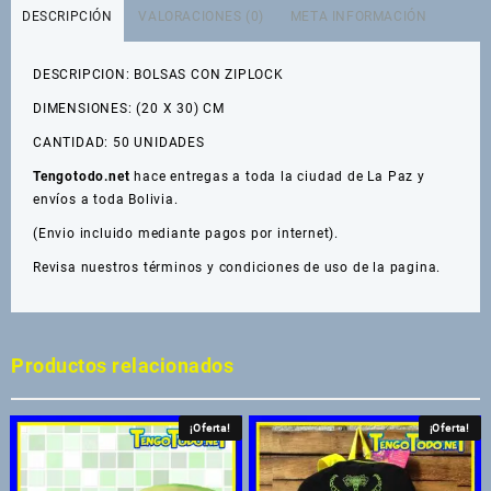
20X30
DESCRIPCIÓN
VALORACIONES (0)
META INFORMACIÓN
CM.
50
DESCRIPCION: BOLSAS CON ZIPLOCK
UNIDADES
cantidad
DIMENSIONES: (20 X 30) CM
CANTIDAD: 50 UNIDADES
Tengotodo.net
hace entregas a toda la ciudad de La Paz y
envíos a toda Bolivia.
(Envio incluido mediante pagos por internet).
Revisa nuestros
términos y condiciones de uso de la pagina.
Productos relacionados
¡Oferta!
¡Oferta!