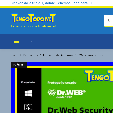
Saltar
Bienvenido a triple T, donde Tenemos Todo para Ti.
al
contenido
Tenemos Todo a tu alcance!
Inicio
Productos
Licencia de Antivirus Dr. Web para Bolivia
¡Oferta!
¡Oferta!