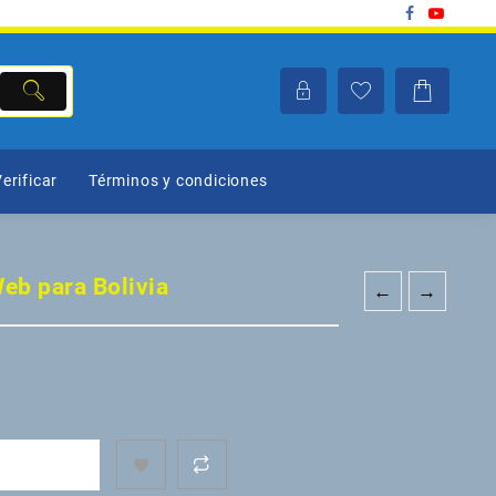
erificar
Términos y condiciones
Web para Bolivia
←
→
 CARRITO