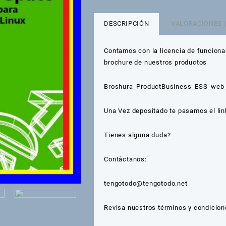
Antivirus
Dr.
Web
DESCRIPCIÓN
VALORACIONES (
para
Bolivia
Contamos con la licencia de funciona
cantidad
brochure de nuestros productos
Broshura_ProductBusiness_ESS_web
Una Vez depositado te pasamos el lin
Tienes alguna duda?
Contáctanos:
tengotodo@tengotodo.net
Revisa nuestros
términos y condicion