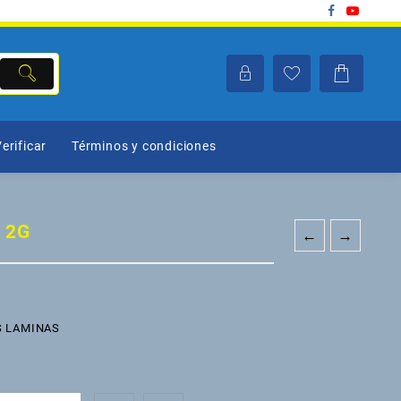
erificar
Términos y condiciones
 2G
←
→
S LAMINAS