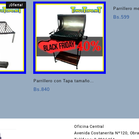
¡Oferta!
Parrillero 
Bs.
599
Parrillero con Tapa tamaño
mediano
Bs.
840
io
al
525.
Oficina Central
Avenida Costanerita Nº120, Obra