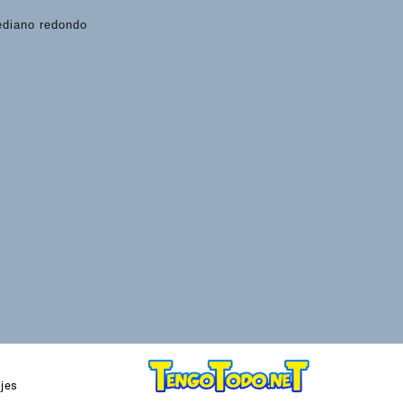
mediano redondo
jes