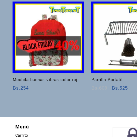
Mochila buenas vibras color rojo
Parrilla Portatil
y blanco
El
El
Bs.
254
Bs.
609
Bs.
525
precio
prec
original
actu
era:
es:
Bs.609.
Bs.
Menú
Carrito