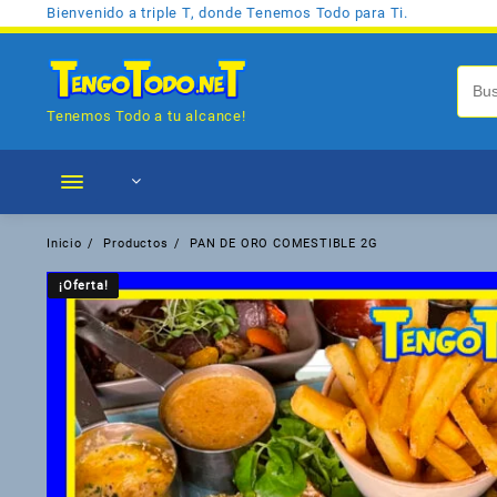
Saltar
Bienvenido a triple T, donde Tenemos Todo para Ti.
al
contenido
Tenemos Todo a tu alcance!
Inicio
Productos
PAN DE ORO COMESTIBLE 2G
¡Oferta!
¡Oferta!