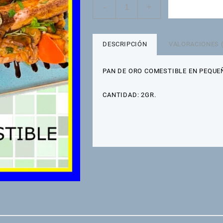
PAN
-
+
AÑADIR AL
DE
ORO
COMESTIBLE
2G
DESCRIPCIÓN
VALORACIONES (
cantidad
PAN DE ORO COMESTIBLE EN PEQUE
CANTIDAD: 2GR.